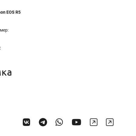
on EOS R5
мер:
2
мка