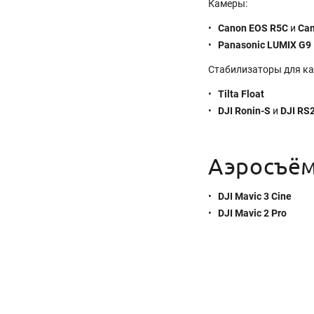
Камеры:
Canon
EOS R5C
и
Can
Panasonic LUMIX G9
Стабилизаторы для ка
Tilta Float
DJI Ronin-S
и
DJI RS
Аэросъё
DJI Mavic 3 Cine
DJI Mavic 2 Pro